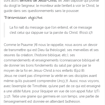
sont alors
témoins de Jésus-Christ
, tel Jean baptiste qui pointe
du doigt le Seigneur, le moniteur aide l’enfant à voir le Christ, le
guide dans ses questionnements sans le pousser.
Transmission objective
La foi naît du message que l’on entend, et ce message
c’est celui qui s’appuie sur la parole du Christ. (Ro10.17)
Comme le Psaume 78 nous le rappelle, nous avons un devoir
de transmettre qui est Dieu (la théologie), ses merveilles et ses
œuvres (la création, l’histoire biblique, etc.), ses
commandements et enseignements (connaissance biblique) et
de donner les bons fondements du salut par grâce par le
moyen de la foi en Jésus-Christ à nos enfants (Ep2.8).
Jésus ne craint pas d’imprimer la vérité en ses disciples avant
même qu’ils puissent comprendre (Jn13.7). Aussi, nous voyons,
avec l’exemple de Timothée, qu’une part de ce qui est enseigné
a une utilité future, pour l’équiper en vue de son appel futur (2Ti
3.17). Telle une graine qui germera en son temps, une partie de
l’enseignement est donnée en attendant l’adhésion.