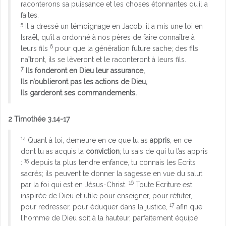
raconterons sa puissance et les choses étonnantes qu’il a
faites.
5
Il a dressé un témoignage en Jacob, il a mis une loi en
Israël, qu’il a ordonné à nos pères de faire connaître à
6
leurs fils
pour que la génération future sache; des fils
naîtront, ils se lèveront et le raconteront à leurs fils.
7
Ils fonderont en Dieu leur assurance,
Ils n’oublieront pas les actions de Dieu,
Ils garderont ses commandements.
2 Timothée 3.14-17
14
Quant à toi, demeure en ce que tu as
appris
, en ce
dont tu as acquis la
conviction
; tu sais de qui tu l’as appris
15
:
depuis ta plus tendre enfance, tu connais les Ecrits
sacrés; ils peuvent te donner la sagesse en vue du salut
16
par la foi qui est en Jésus-Christ.
Toute Ecriture est
inspirée de Dieu et utile pour enseigner, pour réfuter,
17
pour redresser, pour éduquer dans la justice,
afin que
l’homme de Dieu soit à la hauteur, parfaitement équipé